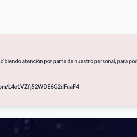
ecibiendo atención por parte de nuestro personal, para pod
p.com/L4e1VZfj52WDE6G2dFuaF4