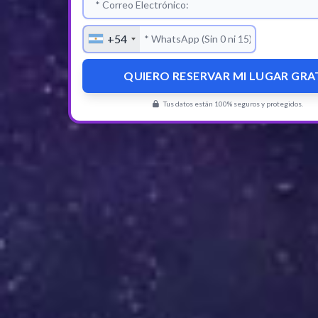
Teléfono Móvil
+54
QUIERO RESERVAR MI LUGAR GRA
Tus datos están 100% seguros y protegidos.