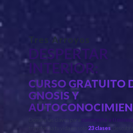
Tres Arroyos
DESPERTAR
INTERIOR:
CURSO GRATUITO 
GNOSIS Y
AUTOCONOCIMIE
Domina las claves para
conocerte a ti mism
transforma tu vida en solo
23 clases
, descubr