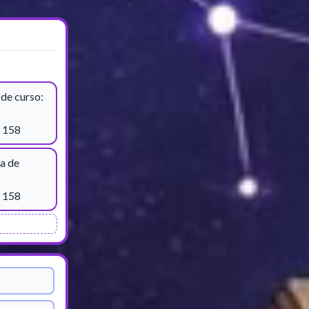
de curso:
 158
a de
 158