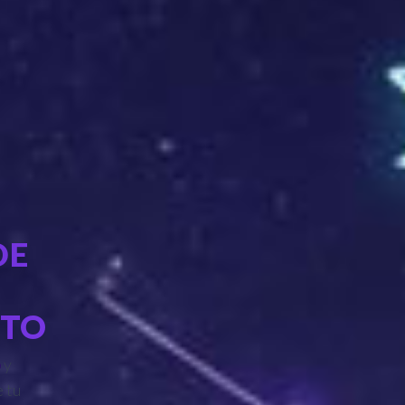
DE
NTO
o
y
e tu