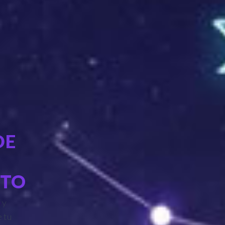
DE
NTO
o
y
e tu