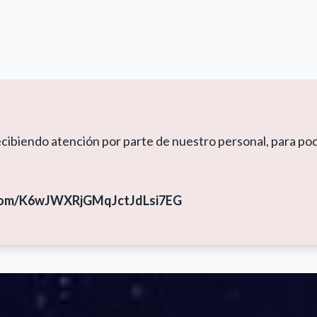
ecibiendo atención por parte de nuestro personal, para pod
p.com/K6wJWXRjGMqJctJdLsi7EG