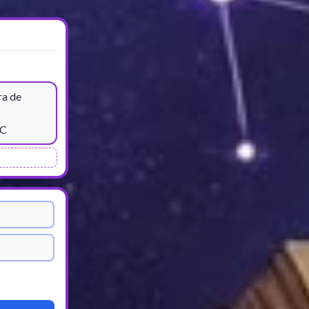
ra de
AC