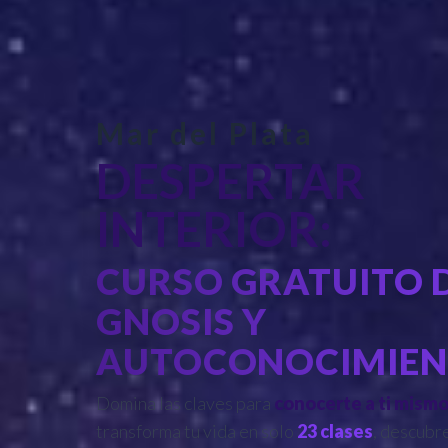
Mar del Plata
DESPERTAR
INTERIOR:
CURSO GRATUITO 
GNOSIS Y
AUTOCONOCIMIE
Domina las claves para
conocerte a ti mism
transforma tu vida en solo
23 clases
, descubr